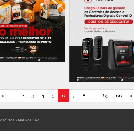
«
1
2
3
4
5
6
7
8
...
65
66
»
t (c) 2026 Nativos Seg