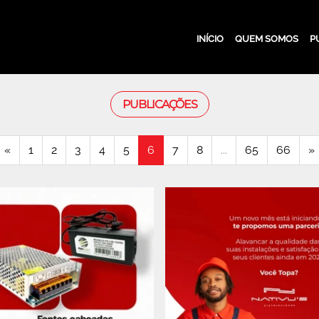
INÍCIO
QUEM SOMOS
P
PUBLICAÇÕES
«
1
2
3
4
5
6
7
8
...
65
66
»