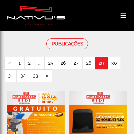
PUBLICAÇÕES
«
1
2
...
25
26
27
28
29
30
31
32
33
»