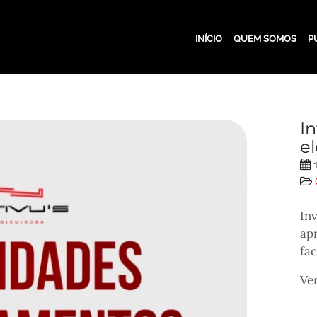
INÍCIO
QUEM SOMOS
P
I
e
1
Inv
apr
fa
Ve