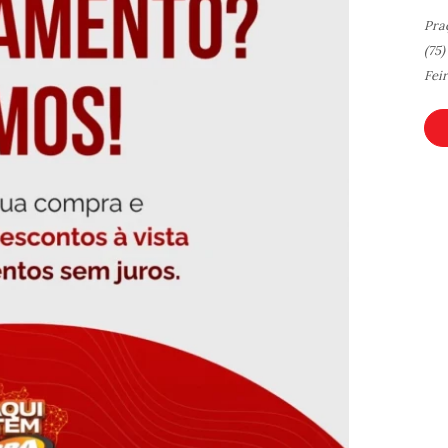
Pra
(75
Fei